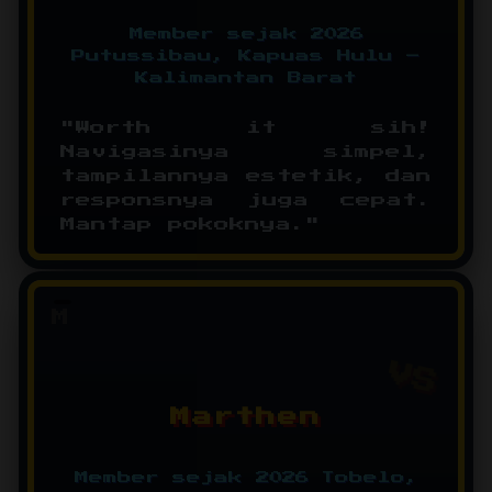
Member sejak 2026
Putussibau, Kapuas Hulu –
Kalimantan Barat
"Worth it sih!
Navigasinya simpel,
tampilannya estetik, dan
responsnya juga cepat.
Mantap pokoknya."
M
Marthen
Member sejak 2026
Tobelo,