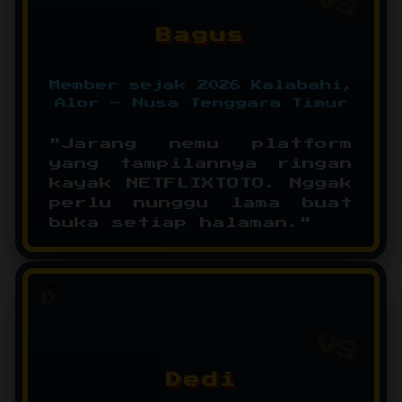
Bagus
Member sejak 2026
Kalabahi,
Alor – Nusa Tenggara Timur
"Jarang nemu platform
yang tampilannya ringan
kayak NETFLIXTOTO. Nggak
perlu nunggu lama buat
buka setiap halaman."
D
Dedi