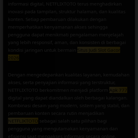
informasi digital, NETFLIXTOTO terus menghadirkan
inovasi pada tampilan, struktur halaman, dan kualitas
konten. Setiap pembaruan dilakukan dengan
memperhatikan kenyamanan akses sehingga
pengguna dapat menikmati pengalaman menjelajah
yang lebih responsif, aman, dan konsisten di berbagai
kondisi jaringan untuk bermain
Situs Judi Slot Gacor
2026
Dengan mengedepankan kualitas layanan, kemudahan
akses, serta penyajian informasi yang terstruktur,
NETFLIXTOTO berkomitmen menjadi platform
Apk 777
digital yang dapat diandalkan oleh berbagai kalangan.
Kombinasi desain yang modern, sistem yang stabil, dan
pembaruan konten secara rutin menjadikan
NETFLIKTOTO
sebagai salah satu pilihan bagi
pengguna yang mengutamakan kenyamanan dan
efisiensi saat mengakses informasi secara online.