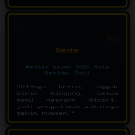
G
Gede
Member sejak 2026
Nusa
Penida, Bali
"UI-nya keren, nggak
bikin bingung. Semua
menu gampang dicari,
jadi pengalaman pakainya
makin nyaman."