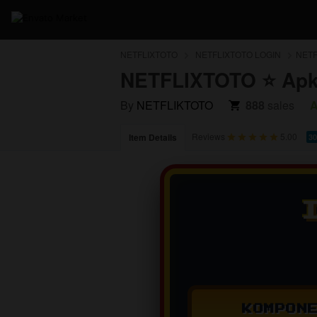
NETFLIXTOTO
NETFLIXTOTO LOGIN
NETF
NETFLIXTOTO ⭐️ Apk 
By
NETFLIKTOTO
888
sales
A
5.00
Reviews
5.00
Item Details
30
stars
KOMPON