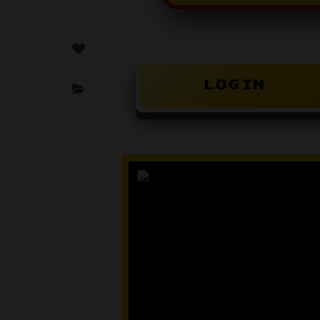
LOGIN