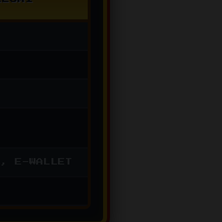
A, E-WALLET