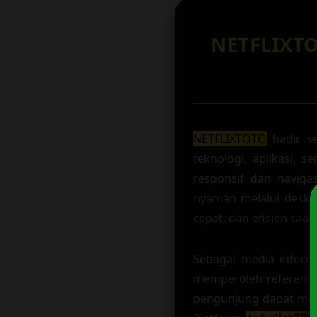
NETFLIXTO
NETFLIXTOTO
hadir se
teknologi, aplikasi,
responsif dan navig
nyaman melalui deskto
cepat, dan efisien saat
Sebagai media inform
memperoleh referensi 
pengunjung dapat men