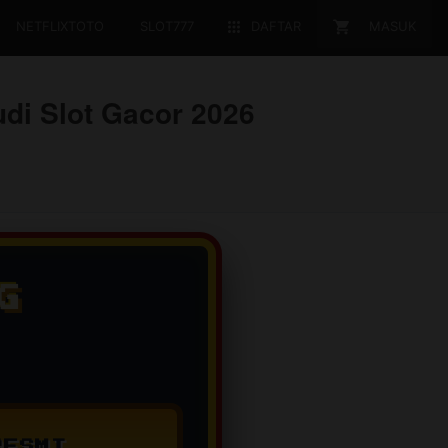
NETFLIXTOTO
SLOT777
DAFTAR
MASUK
udi Slot Gacor 2026
G
RESMI