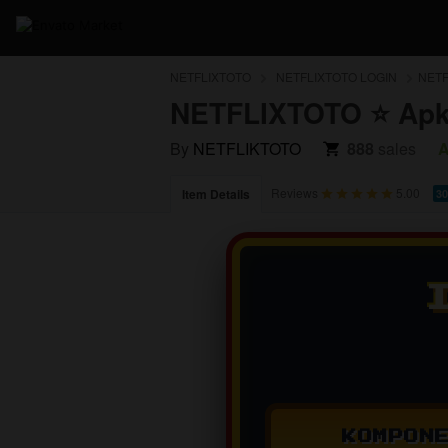
NETFLIXTOTO
NETFLIXTOTO LOGIN
NETF
NETFLIXTOTO ⭐️ Apk 
By
NETFLIKTOTO
888
sales
A
5.00
Reviews
5.00
Item Details
30
stars
KOMPON