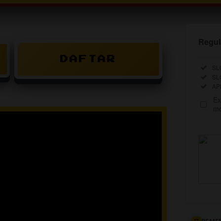
Regul
DAFTAR
Regu
Inc
SL
Inc
NETF
SL
Inc
AP
gaco
berli
Ex
depo
mo
selu
V
i
e
w
l
i
c
e