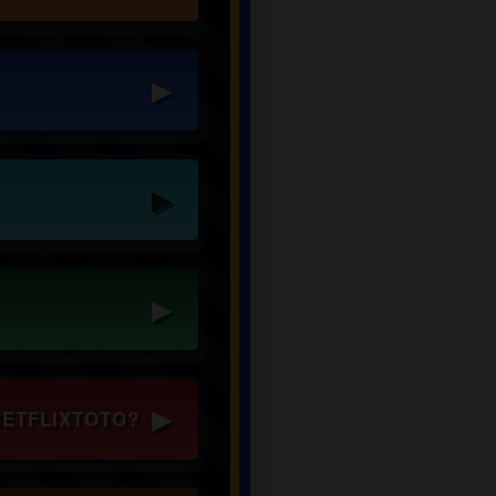
NETFLIXTOTO?