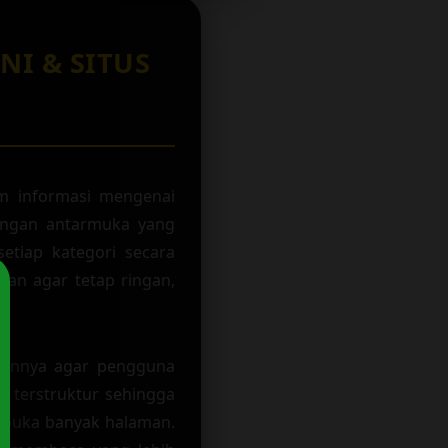
ra****a2
IDR 462,152.82
NI & SITUS
Togel HK
sa****a9
IDR 2,007,480.54
Togel HK
m informasi mengenai
Dengan antarmuka yang
tiap kategori secara
kan agar tetap ringan,
ntennya agar pengguna
a terstruktur sehingga
mbuka banyak halaman.