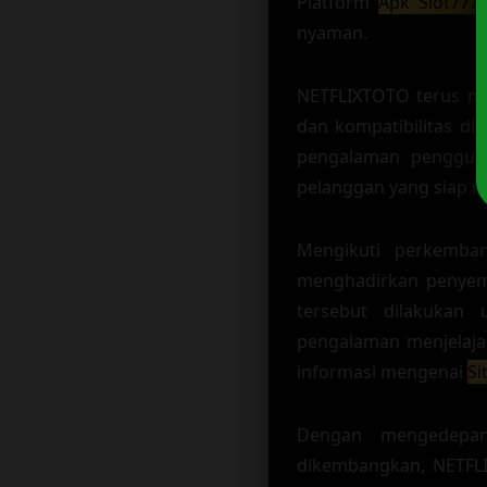
Platform
Apk Slot777
nyaman.
NETFLIXTOTO terus men
dan kompatibilitas di
pengalaman pengguna
pelanggan yang siap 
Mengikuti perkemban
menghadirkan penyemp
tersebut dilakukan
pengalaman menjelajah
informasi mengenai
Si
Dengan mengedepank
dikembangkan, NETFL