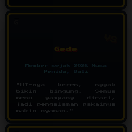
G
Gede
Member sejak 2026
Nusa
Penida, Bali
"UI-nya keren, nggak
bikin bingung. Semua
menu gampang dicari,
jadi pengalaman pakainya
makin nyaman."