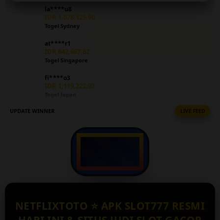
seluruh
la****u8
Indonesia.
IDR 1,678,125.90
Togel Sydney
V
at****r1
i
IDR 642,667.62
e
Togel Singapore
w
l
fi****o3
IDR 1,119,222.92
i
Togel Japan
c
e
UPDATE WINNER
LIVE FEED
ka****u7
n
IDR 833,940.00
s
Togel Sydney
e
ma****i2
d
IDR 637,454.88
e
Togel Kingkong
t
a
la****u0
IDR 863,251.72
i
Togel Bulleye
l
NETFLIXTOTO ⭐️ APK SLOT777 RESMI
s
ma****i6
HARI INI & SITUS JUDI SLOT GACOR