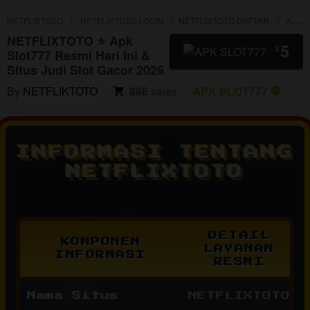
NETFLIXTOTO
NETFLIXTOTO LOGIN
NETFLIXTOTO DAFTAR
APK SLOT777
NETFLIXTOTO ⭐️ Apk
5
$
Slot777 Resmi Hari Ini &
Situs Judi Slot Gacor 2026
By
NETFLIKTOTO
888
sales
APK SLOT777
INFORMASI TENTANG
NETFLIXTOTO
DETAIL
KOMPONEN
LAYANAN
INFORMASI
RESMI
Nama Situs
NETFLIXTOTO