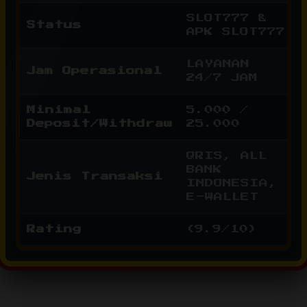
SLOT777 &
Status
APK SLOT777
LAYANAN
Jam Operasional
24/7 JAM
Minimal
5.000 /
Deposit/Withdraw
25.000
QRIS, ALL
BANK
Jenis Transaksi
INDONESIA,
E-WALLET
Rating
(9.9/10)