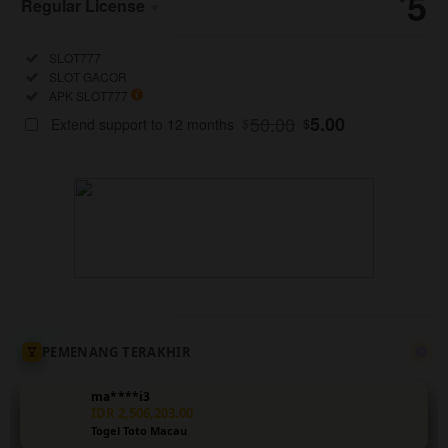
5
Regular License
Regular
Included:
SLOT777
License
Included:
SLOT GACOR
SELECTED
Included:
APK SLOT777
88
$
50.00
5.00
Extend support to 12 months
$
$
NETFLIXTOTO
merupakan
situs apk slot
gacor 777 hari
ini yang
gampang
menang
berlisensi
resmi.
Tersedia APK
link terbaru,
PEMENANG TERAKHIR
depo kecil,
dan jaminan
ma****i3
maxwin
IDR 2,506,203.00
Togel Toto Macau
sensasional