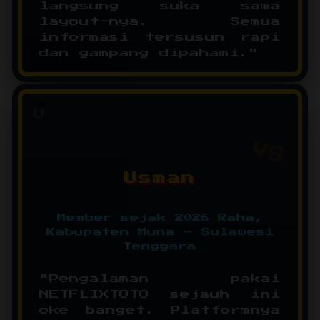
langsung suka sama
layout-nya. Semua
informasi tersusun rapi
dan gampang dipahami."
U
Usman
Member sejak 2026
Raha,
Kabupaten Muna – Sulawesi
Tenggara
"Pengalaman pakai
NETFLIXTOTO sejauh ini
oke banget. Platformnya