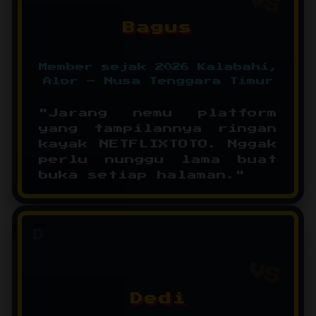
Bagus
Member sejak 2026
Kalabahi,
Alor – Nusa Tenggara Timur
"Jarang nemu platform
yang tampilannya ringan
kayak NETFLIXTOTO. Nggak
perlu nunggu lama buat
buka setiap halaman."
D
Dedi