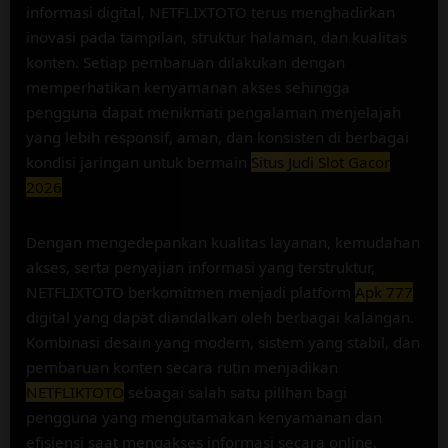
informasi digital, NETFLIXTOTO terus menghadirkan
inovasi pada tampilan, struktur halaman, dan kualitas
konten. Setiap pembaruan dilakukan dengan
memperhatikan kenyamanan akses sehingga
pengguna dapat menikmati pengalaman menjelajah
yang lebih responsif, aman, dan konsisten di berbagai
kondisi jaringan untuk bermain
Situs Judi Slot Gacor
2026
Dengan mengedepankan kualitas layanan, kemudahan
akses, serta penyajian informasi yang terstruktur,
NETFLIXTOTO berkomitmen menjadi platform
Apk 777
digital yang dapat diandalkan oleh berbagai kalangan.
Kombinasi desain yang modern, sistem yang stabil, dan
pembaruan konten secara rutin menjadikan
NETFLIKTOTO
sebagai salah satu pilihan bagi
pengguna yang mengutamakan kenyamanan dan
efisiensi saat mengakses informasi secara online.