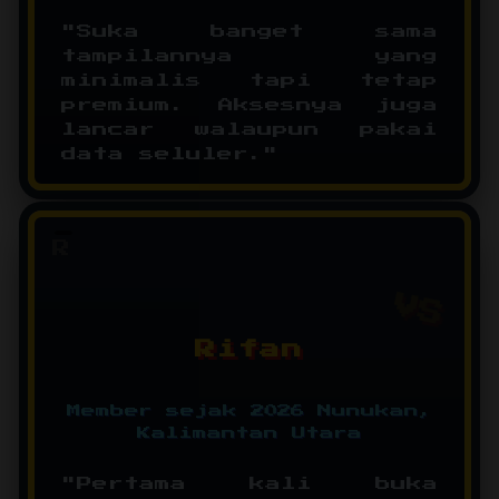
"Suka banget sama
tampilannya yang
minimalis tapi tetap
premium. Aksesnya juga
lancar walaupun pakai
data seluler."
R
Rifan
Member sejak 2026
Nunukan,
Kalimantan Utara
"Pertama kali buka