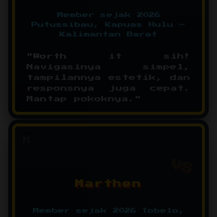
Member sejak 2026
Putussibau, Kapuas Hulu –
Kalimantan Barat
"Worth it sih!
Navigasinya simpel,
tampilannya estetik, dan
responsnya juga cepat.
Mantap pokoknya."
M
Marthen
Member sejak 2026
Tobelo,