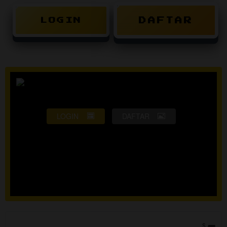
DAFTAR
LOGIN
LOGIN
DAFTAR
Show More
$