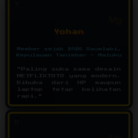
Y
Yohan
Member sejak 2026
Saumlaki,
Kepulauan Tanimbar – Maluku
"Paling suka sama desain
NETFLIXTOTO yang modern.
Dibuka dari HP maupun
laptop tetap kelihatan
rapi."
B